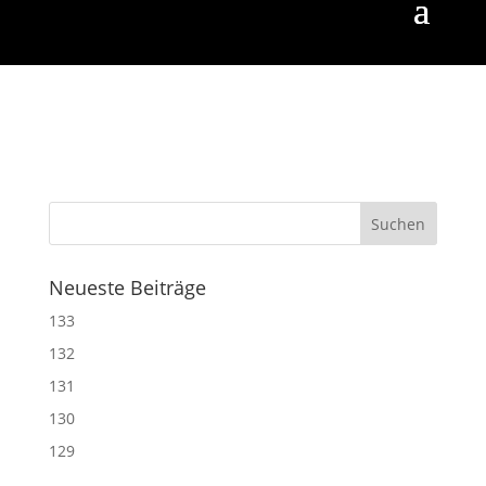
Neueste Beiträge
133
132
131
130
129